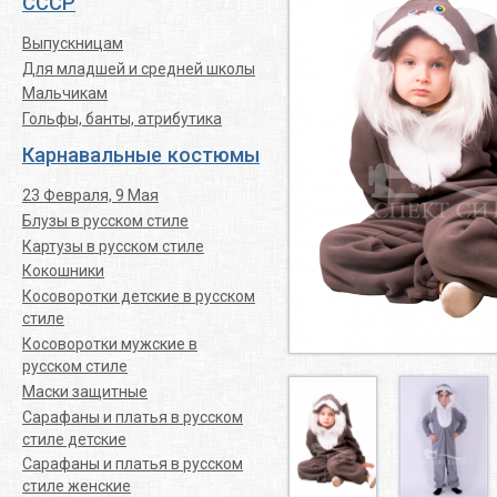
СССР
Выпускницам
Для младшей и средней школы
Мальчикам
Гольфы, банты, атрибутика
Карнавальные костюмы
23 Февраля, 9 Мая
Блузы в русском стиле
Картузы в русском стиле
Кокошники
Косоворотки детские в русском
стиле
Косоворотки мужские в
русском стиле
Маски защитные
Сарафаны и платья в русском
стиле детские
Сарафаны и платья в русском
стиле женские