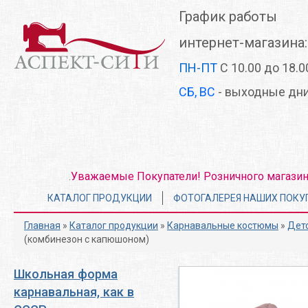
Перейти
График работы
к
основному
интернет-магазина:
содержанию
ПН-ПТ
С 10.00 до 18.0
СБ, ВС
- выходные дн
Уважаемые Покупатели! Розничного магазина 
.
Главное
КАТАЛОГ ПРОДУКЦИИ
ФОТОГАЛЕРЕЯ НАШИХ ПОКУ
меню
Главная
»
Каталог продукции
»
Карнавальные костюмы
»
Дет
(комбинезон с капюшоном)
Школьная форма
карнавальная, как в