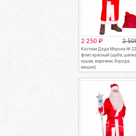
2 250 ₽
2 50
Костюм Деда Мороза № 22
флис красный (шуба, шапка
кушак, варежки, борода,
мешок)