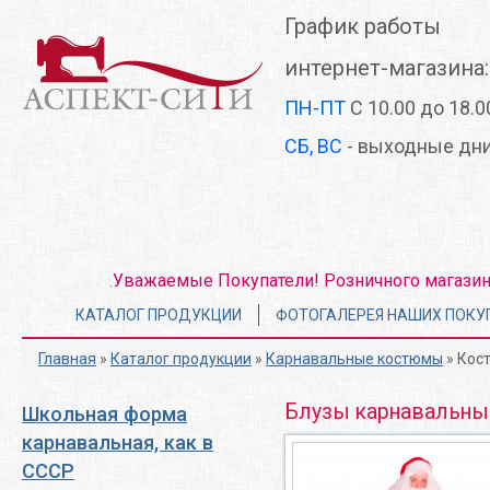
Перейти
График работы
к
основному
интернет-магазина:
содержанию
ПН-ПТ
С 10.00 до 18.0
СБ, ВС
- выходные дн
Уважаемые Покупатели! Розничного магазина 
.
Главное
КАТАЛОГ ПРОДУКЦИИ
ФОТОГАЛЕРЕЯ НАШИХ ПОКУ
меню
Главная
»
Каталог продукции
»
Карнавальные костюмы
» Кос
Блузы карнавальны
Школьная форма
карнавальная, как в
СССР