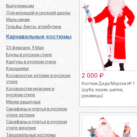
Выпускницам
Для младшей и средней школы
Мальчикам
Гольфы, банты, атрибутика
Карнавальные костюмы
23 Февраля, 9 Мая
Блузы в русском стиле
Картузы в русском стиле
Кокошники
2 000 ₽
Косоворотки детские в русском
стиле
Костюм Деда Мороза № 1
Косоворотки мужские в
(шуба, кушак, шапка,
русском стиле
рукавицы)
Маски защитные
Сарафаны и платья в русском
стиле детские
Сарафаны и платья в русском
стиле женские
Танцевальные костюмы