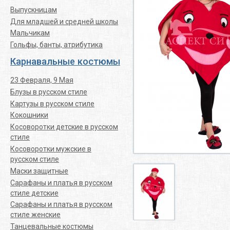
Выпускницам
Для младшей и средней школы
Мальчикам
Гольфы, банты, атрибутика
Карнавальные костюмы
23 Февраля, 9 Мая
Блузы в русском стиле
Картузы в русском стиле
Кокошники
Косоворотки детские в русском
стиле
Косоворотки мужские в
русском стиле
Маски защитные
Сарафаны и платья в русском
стиле детские
Сарафаны и платья в русском
стиле женские
Танцевальные костюмы