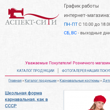
Перейти
График работы
к
основному
интернет-магазина:
содержанию
ПН-ПТ
С 10.00 до 18.0
СБ, ВС
- выходные дн
Уважаемые Покупатели! Розничного магазина 
.
Главное
КАТАЛОГ ПРОДУКЦИИ
ФОТОГАЛЕРЕЯ НАШИХ ПОКУ
меню
Главная
»
Каталог продукции
»
Карнавальные костюмы
»
Дет
Школьная форма
карнавальная, как в
СССР