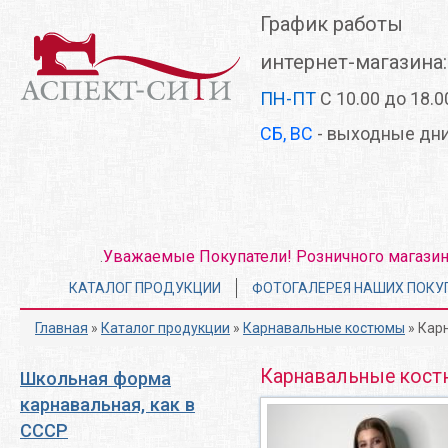
Перейти
График работы
к
основному
интернет-магазина:
содержанию
ПН-ПТ
С 10.00 до 18.0
СБ, ВС
- выходные дн
Уважаемые Покупатели! Розничного магазина 
.
Главное
КАТАЛОГ ПРОДУКЦИИ
ФОТОГАЛЕРЕЯ НАШИХ ПОКУ
меню
Главная
»
Каталог продукции
»
Карнавальные костюмы
» Кар
Карнавальные кос
Школьная форма
карнавальная, как в
СССР