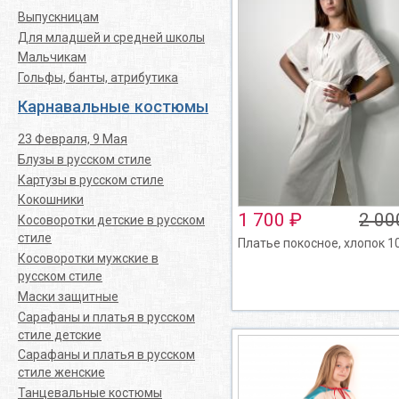
Выпускницам
Для младшей и средней школы
Мальчикам
Гольфы, банты, атрибутика
Карнавальные костюмы
23 Февраля, 9 Мая
Блузы в русском стиле
Картузы в русском стиле
Кокошники
1 700 ₽
2 00
Косоворотки детские в русском
стиле
Платье покосное, хлопок 
Косоворотки мужские в
русском стиле
Маски защитные
Сарафаны и платья в русском
стиле детские
Сарафаны и платья в русском
стиле женские
Танцевальные костюмы