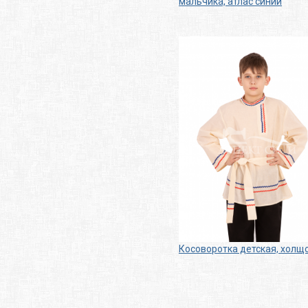
мальчика, атлас синий
Косоворотка детская, холщ