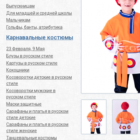
Выпускницам
Для младшей и средней школы
Мальчикам
Гольфы, банты, атрибутика
Карнавальные костюмы
23 Февраля, 9 Мая
Блузы в русском стиле
Картузы в русском стиле
Кокошники
Косоворотки детские в русском
стиле
Косоворотки мужские в
русском стиле
Маски защитные
Сарафаны и платья в русском
стиле детские
Сарафаны и платья в русском
стиле женские
Танцевальные костюмы