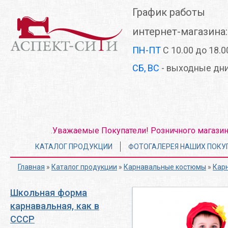
Перейти
График работы
к
основному
интернет-магазина:
содержанию
ПН-ПТ
С 10.00 до 18.0
СБ, ВС
- выходные дн
Уважаемые Покупатели! Розничного магазина 
.
Главное
КАТАЛОГ ПРОДУКЦИИ
ФОТОГАЛЕРЕЯ НАШИХ ПОКУ
меню
Главная
»
Каталог продукции
»
Карнавальные костюмы
»
Кар
Школьная форма
карнавальная, как в
СССР