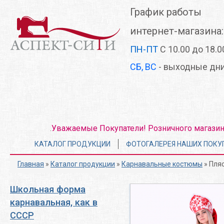
Перейти
График работы
к
основному
интернет-магазина:
содержанию
ПН-ПТ
С 10.00 до 18.0
СБ, ВС
- выходные дн
Уважаемые Покупатели! Розничного магазина 
.
Главное
КАТАЛОГ ПРОДУКЦИИ
ФОТОГАЛЕРЕЯ НАШИХ ПОКУ
меню
Главная
»
Каталог продукции
»
Карнавальные костюмы
» Пляс
Школьная форма
карнавальная, как в
СССР