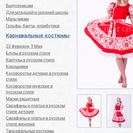
Выпускницам
Для младшей и средней школы
Мальчикам
Гольфы, банты, атрибутика
Карнавальные костюмы
23 Февраля, 9 Мая
Блузы в русском стиле
Картузы в русском стиле
Кокошники
Косоворотки детские в русском
стиле
Косоворотки мужские в
русском стиле
Маски защитные
Сарафаны и платья в русском
стиле детские
Сарафаны и платья в русском
стиле женские
Танцевальные костюмы