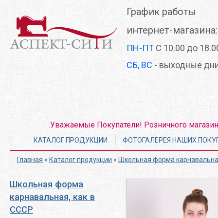
Перейти
График работы
к
основному
интернет-магазина:
содержанию
ПН-ПТ
С 10.00 до 18.0
СБ, ВС
- выходные дн
Уважаемые Покупатели! Розничного магазина 
.
Главное
КАТАЛОГ ПРОДУКЦИИ
ФОТОГАЛЕРЕЯ НАШИХ ПОКУ
меню
Главная
»
Каталог продукции
»
Школьная форма карнавальная
Школьная форма
карнавальная, как в
СССР