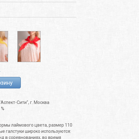
р
рзину
Аспект-Сити", г. Москва
 %
ормы лаймового цвета, размер 110
ные галстуки широко используются:
д в соревнованиях, во время