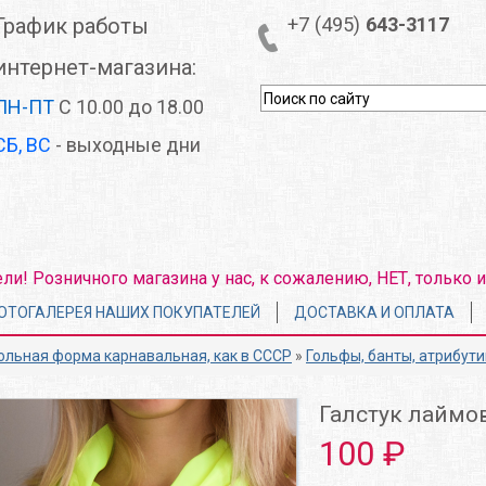
График работы
+7 (495)
643-3117
интернет-магазина:
ПН-ПТ
С 10.00 до 18.00
СБ, ВС
- выходные дни
! Розничного магазина у нас, к сожалению, НЕТ, только и
ОТОГАЛЕРЕЯ НАШИХ ПОКУПАТЕЛЕЙ
ДОСТАВКА И ОПЛАТА
льная форма карнавальная, как в СССР
»
Гольфы, банты, атрибути
Галстук лаймо
100 ₽