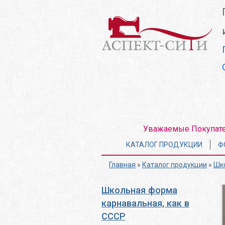
Перейти
к
основному
содержанию
Уважаемые Покупатели
.
Главное
КАТАЛОГ ПРОДУКЦИИ
Ф
меню
Главная
»
Каталог продукции
»
Шко
Школьная форма
карнавальная, как в
СССР