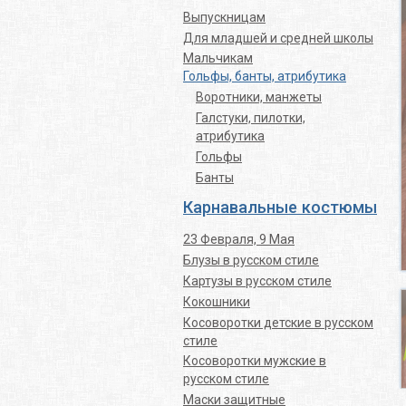
Выпускницам
Для младшей и средней школы
Мальчикам
Гольфы, банты, атрибутика
Воротники, манжеты
Галстуки, пилотки,
атрибутика
Гольфы
Банты
Карнавальные костюмы
23 Февраля, 9 Мая
Блузы в русском стиле
Картузы в русском стиле
Кокошники
Косоворотки детские в русском
стиле
Косоворотки мужские в
русском стиле
Маски защитные