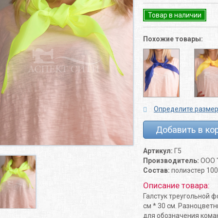
Товар в наличии
Похожие товары:
Определите разме
Добавить в ко
Артикул:
Г5
Производитель:
ООО "
Состав:
полиэстер 100
Описание товара:
Галстук треугольной ф
см * 30 см. Разноцвет
для обозначения коман