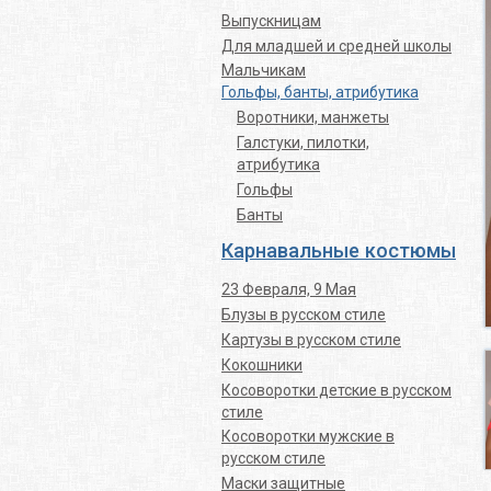
Выпускницам
Для младшей и средней школы
Мальчикам
Гольфы, банты, атрибутика
Воротники, манжеты
Галстуки, пилотки,
атрибутика
Гольфы
Банты
Карнавальные костюмы
23 Февраля, 9 Мая
Блузы в русском стиле
Картузы в русском стиле
Кокошники
Косоворотки детские в русском
стиле
Косоворотки мужские в
русском стиле
Маски защитные